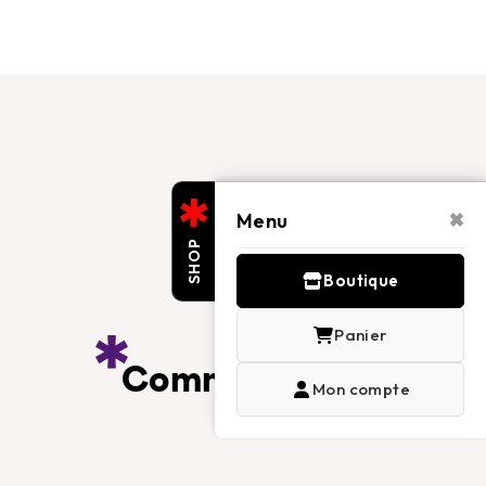
×
Menu
SHOP
Boutique
Panier
Communication
Mon compte