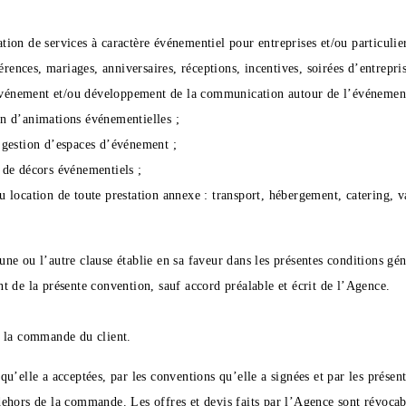
tion de services à caractère événementiel pour entreprises et/ou particulier
rences, mariages, anniversaires, réceptions, incentives, soirées d’entrepr
’événement et/ou développement de la communication autour de l’événemen
on d’animations événementielles ;
u gestion d’espaces d’événement ;
n de décors événementiels ;
u location de toute prestation annexe : transport, hébergement, catering, v
e ou l’autre clause établie en sa faveur dans les présentes conditions gé
ant de la présente convention, sauf accord préalable et écrit de l’Agence.
e la commande du client.
u’elle a acceptées, par les conventions qu’elle a signées et par les prése
hors de la commande. Les offres et devis faits par l’Agence sont révocable