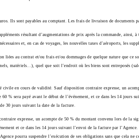
ros. Ils sont payables au comptant. Les frais de livraison de documents pa
 suppléments résultant d’augmentations de prix après la commande, ainsi, à 
écessaires et, en cas de voyages, les nouvelles taxes d’aéroports, les supp
n liées au contrat et/ou frais et/ou dommages de quelque nature que ce soi
nels, matériels…), quel que soit l’endroit où les biens sont entreposés (sa
ité civile en cours de validité. Sauf disposition contraire expresse, un ac
 60 % sera payé avant le début de l’événement, et ce dans les 14 jours su
de 30 jours suivant la date de la facture.
 contraire expresse, un acompte de 50 % du montant convenu lors de la sig
nement et ce dans les 14 jours suivant l’envoi de la facture par l’Agence.
gence pourra suspendre l’exécution de ses obligations sans que cela ne co