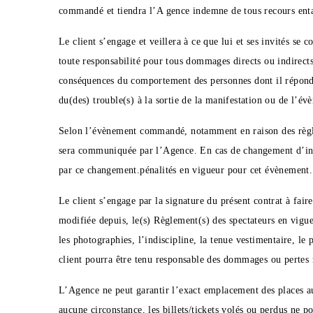
commandé et tiendra l’A gence indemne de tous recours entam
Le client s’engage et veillera à ce que lui et ses invités s
toute responsabilité pour tous dommages directs ou indirects
conséquences du comportement des personnes dont il répond et
du(des) trouble(s) à la sortie de la manifestation ou de l’
Selon l’évènement commandé, notamment en raison des règles d
sera communiquée par l’Agence. En cas de changement d’invit
par ce changement.pénalités en vigueur pour cet évènement.
Le client s’engage par la signature du présent contrat à faire
modifiée depuis, le(s) Règlement(s) des spectateurs en vigu
les photographies, l’indiscipline, la tenue vestimentaire, le p
client pourra être tenu responsable des dommages ou pertes ré
L’Agence ne peut garantir l’exact emplacement des places aux 
aucune circonstance, les billets/tickets volés ou perdus ne 