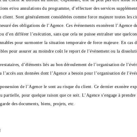
cations et/ou annulations du programme, d’effectuer des services supplément
du client. Sont généralement considérées comme force majeure toutes les ci
esuré des obligations de l’Agence. Ces évènements exonèrent l’Agence de to
 ou d’en différer l’exécution, sans que cela ne puisse entraîner une quelco
sonnables pour surmonter la situation temporaire de force majeure. En cas 
nables pour assurer au moindre coût le report de l’évènement ou la dissolut
restataires, d’éléments liés au bon déroulement de l’organisation de l’évén
era l’accès aux données dont l’Agence a besoin pour l’organisation de l’év
n possession de l’Agence le sont au risque du client. Ce dernier exonère ex
 partielle, pour quelque raison que ce soit. L’Agence s’engage à prendre 
 garde des documents, biens, projets, etc.
N