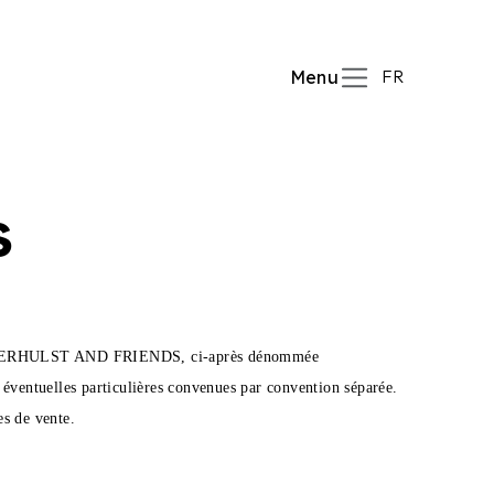
FR
Menu
S
és par VERHULST AND FRIENDS, ci-après dénommée
 éventuelles particulières convenues par convention séparée.
es de vente.