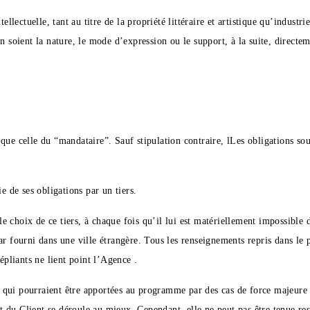
ellectuelle, tant au titre de la propriété littéraire et artistique qu’industr
en soient la nature, le mode d’expression ou le support, à la suite, direc
que celle du “mandataire”. Sauf stipulation contraire, lLes obligations so
e de ses obligations par un tiers.
 choix de ce tiers, à chaque fois qu’il lui est matériellement impossible d
ar fourni dans une ville étrangère. Tous les renseignements repris dans le
épliants ne lient point l’Agence .
 qui pourraient être apportées au programme par des cas de force majeure 
du Client se déroule au mieux. Cependant, elle ne peut pas être tenue resp