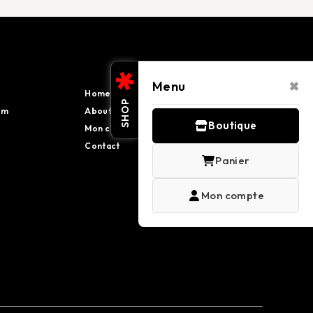
×
Menu
Home
Event
SHOP
em
About
Communication
Boutique
Mon compte
Sponsoring
Contact
Hospitality
Panier
Mon compte