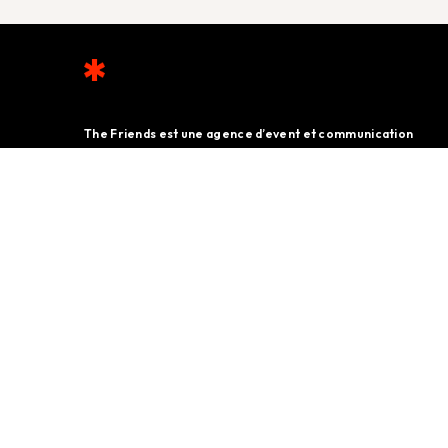
The Friends est une agence d’event et communication
active dans toute la Belgique. Notre mission : faire
briller chacun de nos clients, privés et professionnels,
en créant de (grands et petits) big bangs.