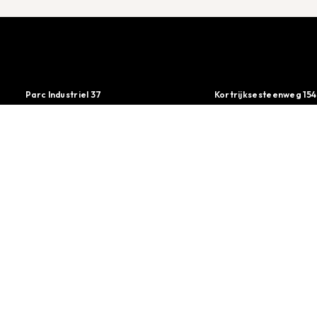
Parc Industriel 37
Kortrijksesteenweg 154
1440 Braine-le-Château
9830 Sint-Martens-lat
info@thefriends.be
Inscrivez-vous à la newsletter
ENVOYER