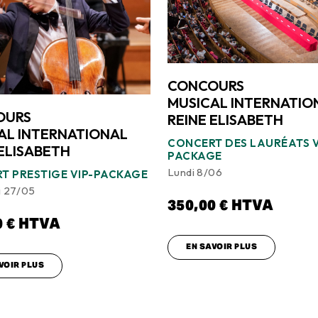
CONCOURS
MUSICAL INTERNATIO
OURS
REINE ELISABETH
AL INTERNATIONAL
CONCERT DES LAURÉATS V
 ELISABETH
PACKAGE
Lundi 8/06
T PRESTIGE VIP-PACKAGE
i 27/05
350,00
€
HTVA
0
€
HTVA
EN SAVOIR PLUS
VOIR PLUS