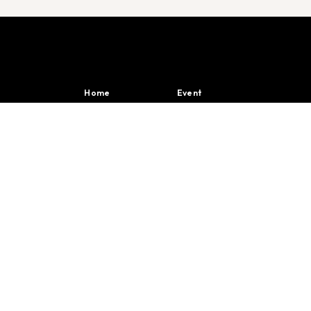
Home
Event
em
About
Communication
Mon compte
Sponsoring
Contact
Hospitality